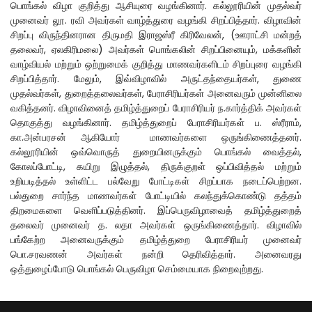
பொங்கல் விழா குறித்து ஆசியுரை வழங்கினார். கல்லூரியின் முதல்வர்
முனைவர் லூ. ரவி அவர்கள் வாழ்த்துரை வழங்கி சிறப்பித்தார். விழாவின்
சிறப்பு விருந்தினரான திருமதி இராஜஸ்ரீ கிரிவேலன், (ஊராட்சி மன்றத்
தலைவர், ஏலகிரிமலை) அவர்கள் பொங்கலின் சிறப்பினையும், மக்களின்
வாழ்வியல் மற்றும் ஒற்றுமைக் குறித்து மாணவர்களிடம் சிறப்புரை வழங்கி
சிறப்பித்தார். மேலும், இவ்விழாவில் அருட்தந்தையர்கள், துணை
முதல்வர்கள், துறைத்தலைவர்கள், பேராசிரியர்கள் அனைவரும் முன்னிலை
வகித்தனர். விழாவினைத் தமிழ்த்துறைப் பேராசிரியர் ந.கார்த்திக் அவர்கள்
தொகுத்து வழங்கினார். தமிழ்த்துறைப் பேராசிரியர்கள் ப. ஸ்ரீராம்,
கா.அன்பரசன் ஆகியோர் மாணவர்களை ஒருங்கிணைத்தனர்.
கல்லூரியின் ஒவ்வொருத் துறையினருக்கும் பொங்கல் வைத்தல்,
கோலப்போட்டி, கயிறு இழுத்தல், திருக்குறள் ஒப்பிவித்தல் மற்றும்
உறியடித்தல் உள்ளிட்ட பல்வேறு போட்டிகள் சிறப்பாக நடைப்பெற்றன.
பல்துறை சார்ந்த மாணவர்கள் போட்டியில் கலந்துக்கொண்டு தத்தம்
திறமைகளை வெளிப்படுத்தினர். இப்பெருவிழாவைத் தமிழ்த்துறைத்
தலைவர் முனைவர் த. லதா அவர்கள் ஒருங்கிணைத்தார். விழாவில்
பங்கேற்ற அனைவருக்கும் தமிழ்த்துறை பேராசிரியர் முனைவர்
பொ.சரவணன் அவர்கள் நன்றி தெரிவித்தார். அனைவரது
ஒத்துழைப்போடு பொங்கல் பெருவிழா செம்மையாக நிறைவுற்றது.