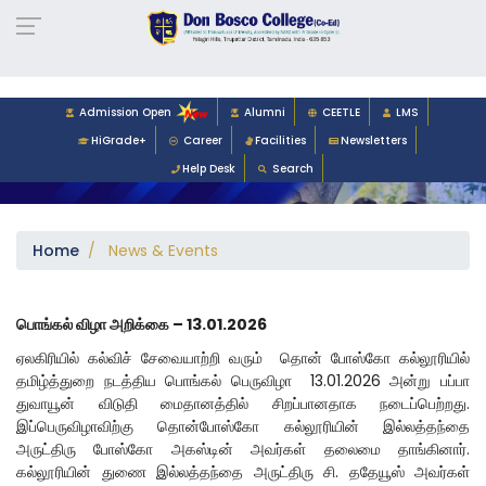
-->
Admission Open
Alumni
CEETLE
LMS
HiGrade+
Career
Facilities
Newsletters
Help Desk
Search
Home
/ News & Events
பொங்கல் விழா அறிக்கை
– 13.01.2026
ஏலகிரியில் கல்விச் சேவையாற்றி வரும் தொன் போஸ்கோ கல்லூரியில்
தமிழ்த்துறை நடத்திய பொங்கல் பெருவிழா 13.01.2026 அன்று பப்பா
துவாயூன் விடுதி மைதானத்தில் சிறப்பானதாக நடைப்பெற்றது.
இப்பெருவிழாவிற்கு தொன்போஸ்கோ கல்லூரியின் இல்லத்தந்தை
அருட்திரு போஸ்கோ அகஸ்டின் அவர்கள் தலைமை தாங்கினார்.
கல்லூரியின் துணை இல்லத்தந்தை அருட்திரு சி. ததேயூஸ் அவர்கள்